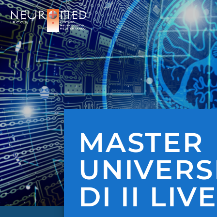
Salta
ai
contenuti
MASTER
UNIVERS
DI II LIV