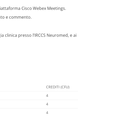
 piattaforma Cisco Webex Meetings.
ento e commento.
a clinica presso l’IRCCS Neuromed, e ai
CREDITI (CFU)
4
4
4