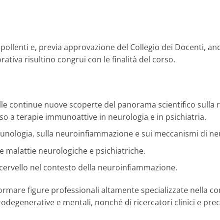
llenti e, previa approvazione del Collegio dei Docenti, anche 
ativa risultino congrui con le finalità del corso.
le continue nuove scoperte del panorama scientifico sulla 
o a terapie immunoattive in neurologia e in psichiatria.
unologia, sulla neuroinfiammazione e sui meccanismi di n
le malattie neurologiche e psichiatriche.
e cervello nel contesto della neuroinfiammazione.
formare figure professionali altamente specializzate nella 
degenerative e mentali, nonché di ricercatori clinici e precl