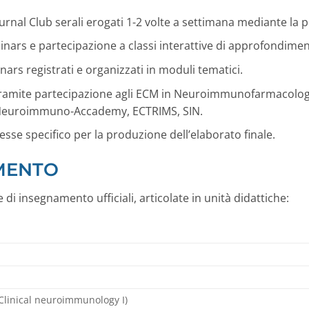
rnal Club serali erogati 1-2 volte a settimana mediante la
binars e partecipazione a classi interattive di approfondim
ars registrati e organizzati in moduli tematici.
 tramite partecipazione agli ECM in Neuroimmunofarmacologi
, Neuroimmuno-Accademy, ECTRIMS, SIN.
se specifico per la produzione dell’elaborato finale.
AMENTO
di insegnamento ufficiali, articolate in unità didattiche:
Clinical neuroimmunology I)