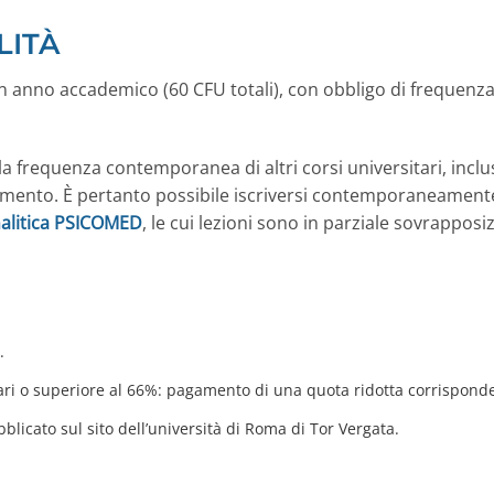
LITÀ
n anno accademico (60 CFU totali), con obbligo di frequenza 
la frequenza contemporanea di altri corsi universitari, inclu
namento. È pertanto possibile iscriversi contemporaneamente
nalitica PSICOMED
, le cui lezioni sono in parziale sovrapposiz
.
pari o superiore al 66%: pagamento di una quota ridotta corrispond
licato sul sito dell’università di Roma di Tor Vergata.