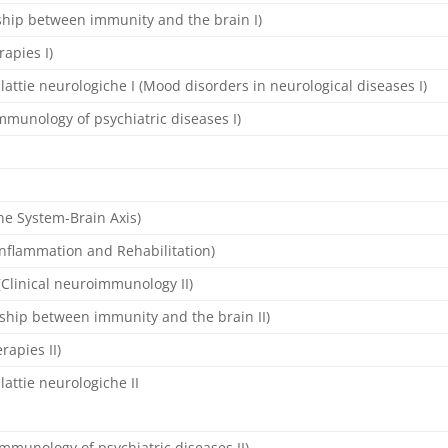
nship between immunity and the brain I)
apies I)
attie neurologiche I (Mood disorders in neurological diseases I)
Immunology of psychiatric diseases I)
ne System-Brain Axis)
nflammation and Rehabilitation)
(Clinical neuroimmunology II)
onship between immunity and the brain II)
apies II)
attie neurologiche II
Immunology of psychiatric diseases II)